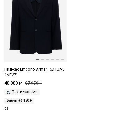
Пиджак Emporio Armani 6D1GA5
1NFVZ
40 800 ₽
67 950 ₽
Плати частями
Баллы
+6 120 ₽
52