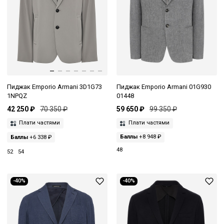
Пиджак Emporio Armani 3D1G73
Пиджак Emporio Armani 01G930
1NPQZ
01448
42 250 ₽
70 350 ₽
59 650 ₽
99 350 ₽
Плати частями
Плати частями
Баллы
+6 338 ₽
Баллы
+8 948 ₽
48
52
54
-40%
-40%