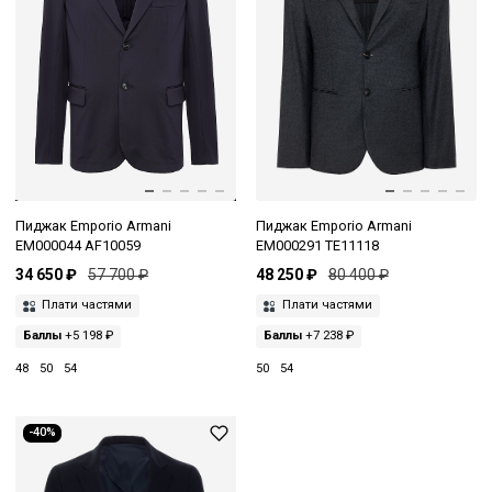
Пиджак Emporio Armani
Пиджак Emporio Armani
EM000044 AF10059
EM000291 TE11118
34 650 ₽
57 700 ₽
48 250 ₽
80 400 ₽
Плати частями
Плати частями
Баллы
+5 198 ₽
Баллы
+7 238 ₽
48
50
54
50
54
-40%