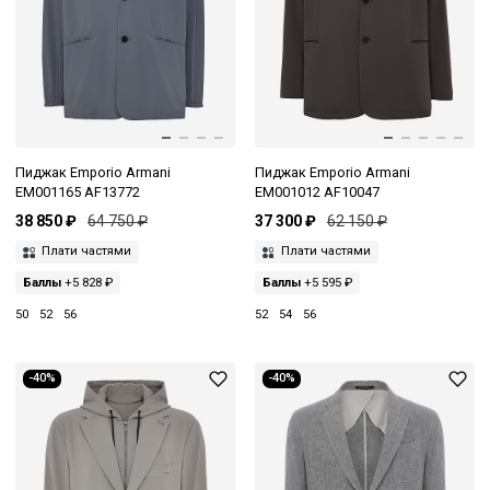
Пиджак Emporio Armani
Пиджак Emporio Armani
EM001165 AF13772
EM001012 AF10047
38 850 ₽
64 750 ₽
37 300 ₽
62 150 ₽
Плати частями
Плати частями
Баллы
+5 828 ₽
Баллы
+5 595 ₽
50
52
56
52
54
56
-40%
-40%