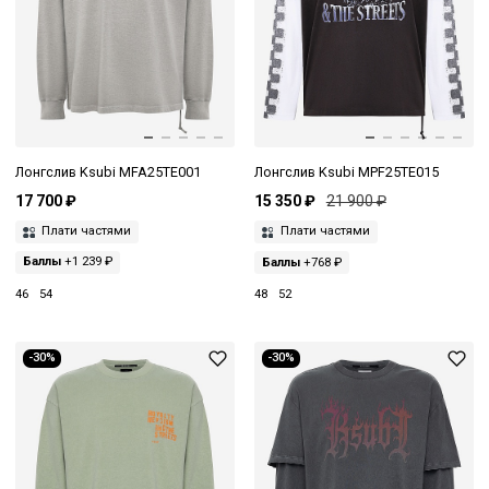
Лонгслив Ksubi MFA25TE001
Лонгслив Ksubi MPF25TE015
17 700 ₽
15 350 ₽
21 900 ₽
Плати частями
Плати частями
Баллы
+1 239 ₽
Баллы
+768 ₽
46
54
48
52
-30%
-30%