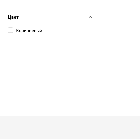
IH NOM UH NIT
Isabel Benenato
Цвет
Juun J
Коричневый
Ksubi
MM6 Maison Margiela
MSGM
Officine Generale
Philipp Plein Sport
Purple Brand
Sporty & Rich
Tagliatore
Tom Ford