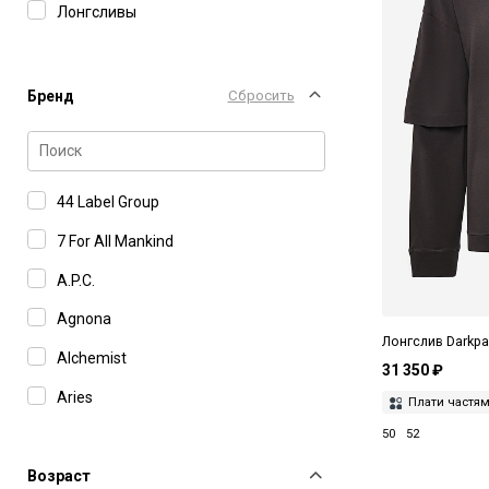
Лонгсливы
Бренд
Сбросить
44 Label Group
7 For All Mankind
A.P.C.
Agnona
Лонгслив Darkpa
Alchemist
31 350 ₽
Aries
Плати частя
50
52
Barba Napoli
Barena Venezia
Возраст