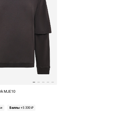
rk MJE10
ми
Баллы
+5 330 ₽