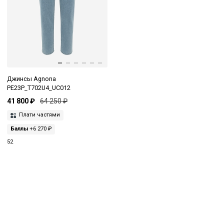
Джинсы Agnona
PE23P_T702U4_UC012
41 800 ₽
64 250 ₽
Плати частями
Баллы
+6 270 ₽
52