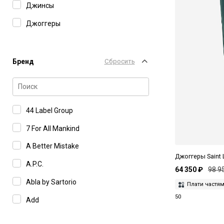
Джинсы
Джоггеры
Бренд
Сбросить
44 Label Group
7 For All Mankind
A Better Mistake
Джоггеры Saint 
A.P.C.
64 350 ₽
98 9
Abla by Sartorio
Плати частя
50
Add
After Label