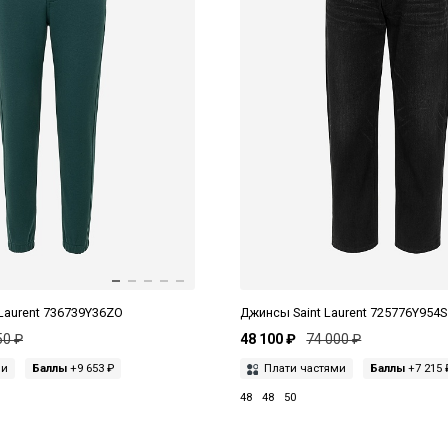
Laurent 736739Y36ZO
Джинсы Saint Laurent 725776Y954S
50 ₽
48 100 ₽
74 000 ₽
ми
Баллы
+9 653 ₽
Плати частями
Баллы
+7 215 
48
48
50