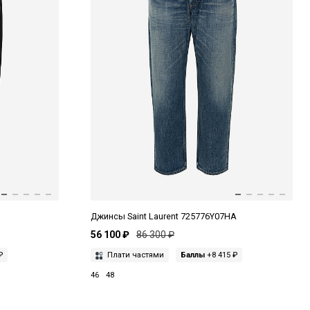
Джинсы Saint Laurent 725776Y07HA
56 100 ₽
86 300 ₽
₽
Плати частями
Баллы
+8 415 ₽
46
48