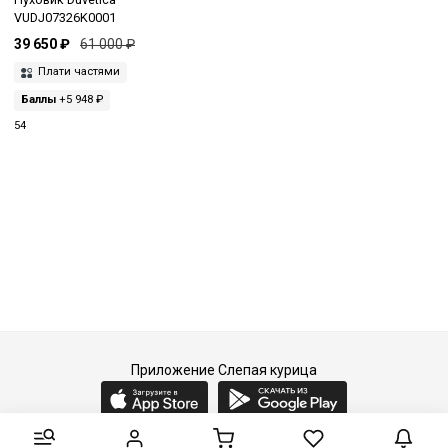
VUDJ07326K0001
39 650 ₽
61 000 ₽
Плати частями
Баллы
+5 948 ₽
54
Приложение Слепая курица
2015-2026 © Слепая курица - fashion concept store.