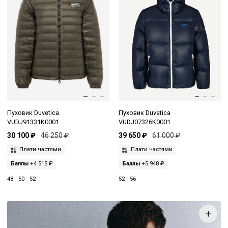
Пуховик Duvetica
Пуховик Duvetica
VUDJ91331K0001
VUDJ07326K0001
30 100 ₽
46 250 ₽
39 650 ₽
61 000 ₽
Плати частями
Плати частями
Баллы
+4 515 ₽
Баллы
+5 948 ₽
48
50
52
52
56