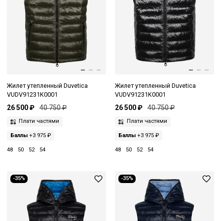
Жилет утепленный Duvetica
Жилет утепленный Duvetica
VUDV91231K0001
VUDV91231K0001
26 500 ₽
40 750 ₽
26 500 ₽
40 750 ₽
Плати частями
Плати частями
Баллы
+3 975 ₽
Баллы
+3 975 ₽
48
50
52
54
48
50
52
54
-35%
-35%