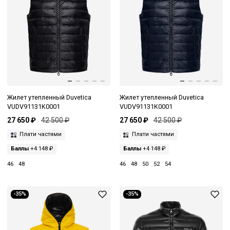
Жилет утепленный Duvetica
Жилет утепленный Duvetica
VUDV91131K0001
VUDV91131K0001
27 650 ₽
42 500 ₽
27 650 ₽
42 500 ₽
Плати частями
Плати частями
Баллы
+4 148 ₽
Баллы
+4 148 ₽
46
48
46
48
50
52
54
-35%
-35%