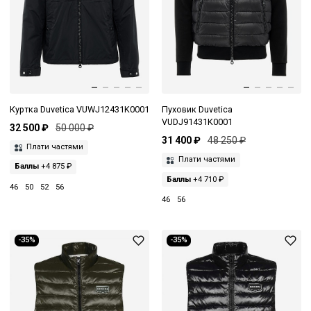
Куртка Duvetica VUWJ12431K0001
Пуховик Duvetica
VUDJ91431K0001
32 500 ₽
50 000 ₽
31 400 ₽
48 250 ₽
Плати частями
Плати частями
Баллы
+4 875 ₽
Баллы
+4 710 ₽
46
50
52
56
46
56
-35%
-35%