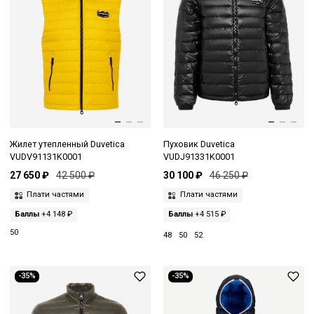
Жилет утепленный Duvetica
Пуховик Duvetica
VUDV91131K0001
VUDJ91331K0001
27 650 ₽
42 500 ₽
30 100 ₽
46 250 ₽
Плати частями
Плати частями
Баллы
+4 148 ₽
Баллы
+4 515 ₽
50
48
50
52
-35%
-35%