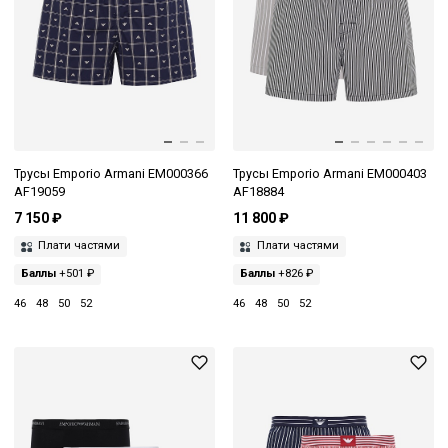
Трусы Emporio Armani EM000366
Трусы Emporio Armani EM000403
AF19059
AF18884
7 150 ₽
11 800 ₽
Плати частями
Плати частями
Баллы
+501 ₽
Баллы
+826 ₽
46
48
50
52
46
48
50
52