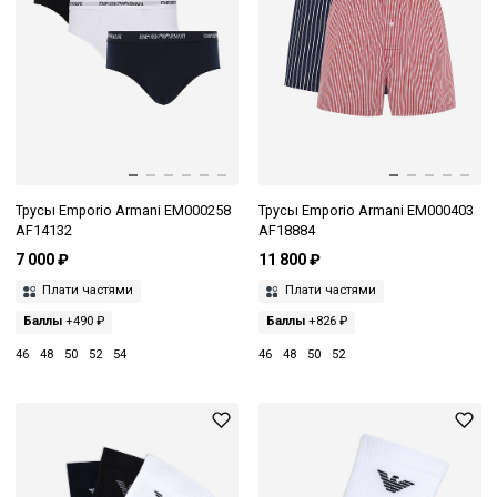
Трусы Emporio Armani EM000258
Трусы Emporio Armani EM000403
AF14132
AF18884
7 000 ₽
11 800 ₽
Плати частями
Плати частями
Баллы
+490 ₽
Баллы
+826 ₽
46
48
50
52
54
46
48
50
52