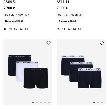
AF20673
AF14131
7 700 ₽
7 000 ₽
Плати частями
Плати частями
Баллы
+539 ₽
Баллы
+490 ₽
46
48
50
52
54
46
48
50
52
54