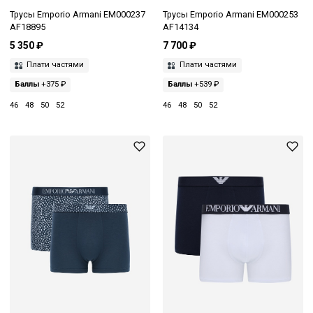
Трусы Emporio Armani EM000237
Трусы Emporio Armani EM000253
AF18895
AF14134
5 350 ₽
7 700 ₽
Плати частями
Плати частями
Баллы
+375 ₽
Баллы
+539 ₽
46
48
50
52
46
48
50
52