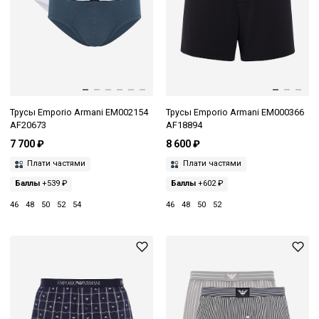
Трусы Emporio Armani EM002154
Трусы Emporio Armani EM000366
AF20673
AF18894
7 700 ₽
8 600 ₽
Плати частями
Плати частями
Баллы
+539 ₽
Баллы
+602 ₽
46
48
50
52
54
46
48
50
52