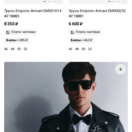
Трусы Emporio Armani EM001014
Трусы Emporio Armani EM000252
AF18885
AF18881
8 350 ₽
6 600 ₽
Плати частями
Плати частями
Баллы
+585 ₽
Баллы
+462 ₽
46
48
50
52
46
48
50
52