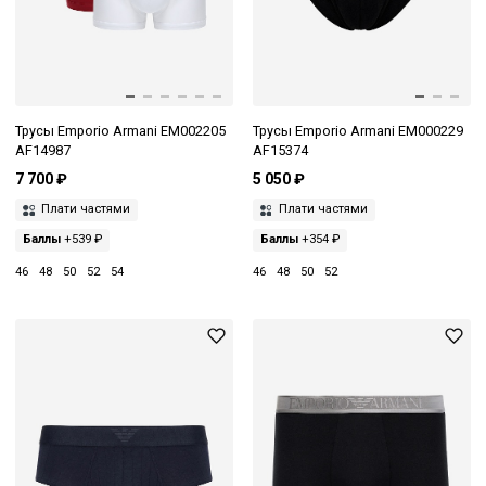
Трусы Emporio Armani EM002205
Трусы Emporio Armani EM000229
AF14987
AF15374
7 700 ₽
5 050 ₽
Плати частями
Плати частями
Баллы
+539 ₽
Баллы
+354 ₽
46
48
50
52
54
46
48
50
52