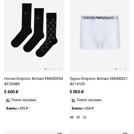
Носки Emporio Armani EM000554
Трусы Emporio Armani EM000231
AF20089
AF14133
5 600 ₽
5 050 ₽
Плати частями
Плати частями
Баллы
+392 ₽
Баллы
+354 ₽
48
50
52