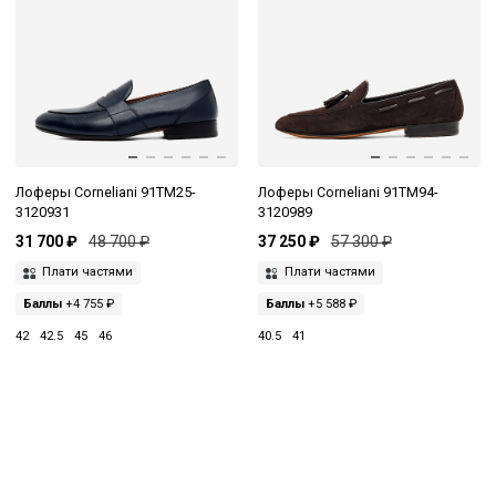
Лоферы Corneliani 91TM25-
Лоферы Corneliani 91TM94-
3120931
3120989
31 700 ₽
48 700 ₽
37 250 ₽
57 300 ₽
Плати частями
Плати частями
Баллы
+4 755 ₽
Баллы
+5 588 ₽
42
42.5
45
46
40.5
41