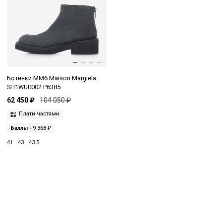
Ботинки MM6 Maison Margiela
SH1WU0002 P6385
62 450 ₽
104 050 ₽
Плати частями
Баллы
+9 368 ₽
41
43
43.5