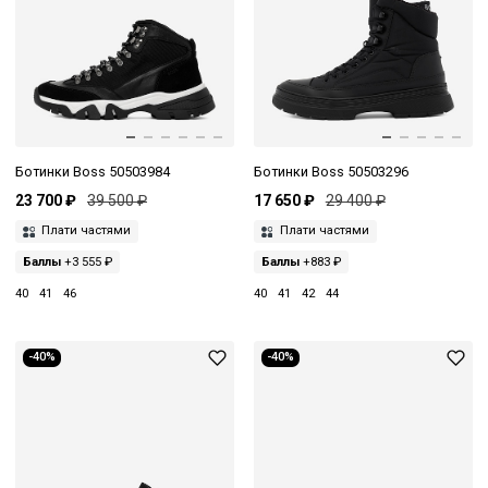
Ботинки Boss 50503984
Ботинки Boss 50503296
23 700 ₽
39 500 ₽
17 650 ₽
29 400 ₽
Плати частями
Плати частями
Баллы
+3 555 ₽
Баллы
+883 ₽
40
41
46
40
41
42
44
-40%
-40%