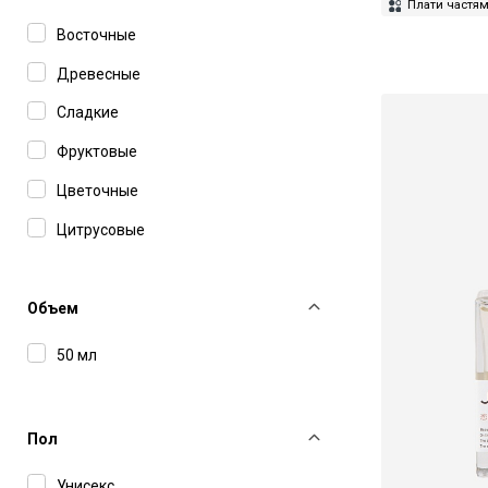
Плати частя
Map Of The Heart
Восточные
Matiere Premiere
Древесные
Mystikum
Сладкие
Ormaie
Фруктовые
Pierre Guillaume
Цветочные
Serge Lutens
Цитрусовые
Siam 1928
Simone Andreoli
Объем
Tauer Perfumes
50 мл
Testament London
Urban Scents
Пол
Vilhelm Parfumerie
Унисекс