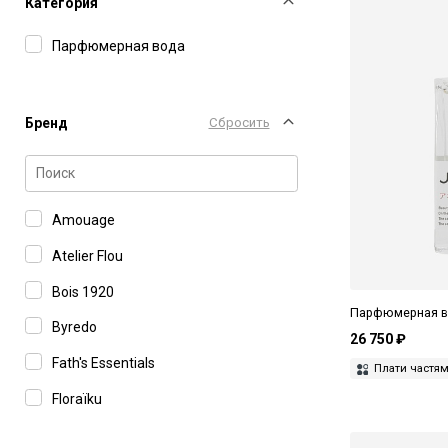
Категория
Парфюмерная вода
Бренд
Сбросить
Amouage
Atelier Flou
Bois 1920
Парфюмерная вод
Byredo
26 750 ₽
Fath's Essentials
Плати частя
Floraïku
Francesca Bianchi