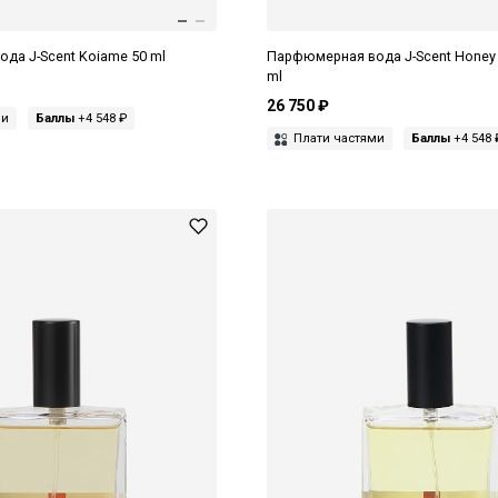
да J-Scent Koiame 50 ml
Парфюмерная вода J-Scent Honey
ml
26 750 ₽
ми
Баллы
+4 548 ₽
Плати частями
Баллы
+4 548 