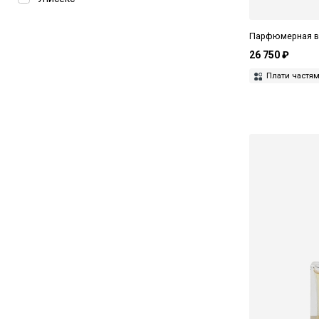
Voyages Imaginaires
What We Do Is Secret
Парфюмерная во
26 750 ₽
Плати частя