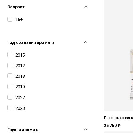
Francesca Dell'Oro
Возраст
Franck Olivier
16+
Frederic Malle
HUNQ
Год создания аромата
In Astra
2015
Isabey
2017
J-Scent
2018
Laboratorio Olfattivo
2019
Le Galion
2022
Les Soeurs de Noe
2023
Maison Crivelli
Парфюмерная вод
Maison Tahite Officine Creative
26 750 ₽
Группа аромата
Profumi