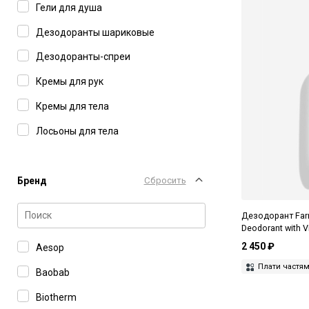
Гели для душа
Дезодоранты шариковые
Дезодоранты-спреи
Кремы для рук
Кремы для тела
Лосьоны для тела
Бренд
Сбросить
Дезодорант Farm
Deodorant with V
2 450 ₽
Aesop
Плати частя
Baobab
Biotherm