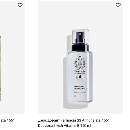
iata 1561
Дезодорант Farmacia SS Annunziata 1561
Deodorant with Vitamin E 150 ml