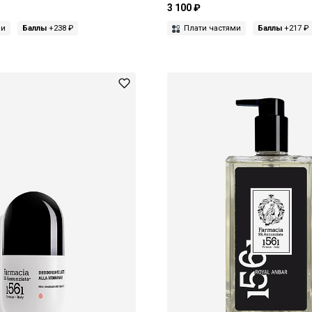
3 100 ₽
ми
Баллы
+238 ₽
Плати частями
Баллы
+217 ₽