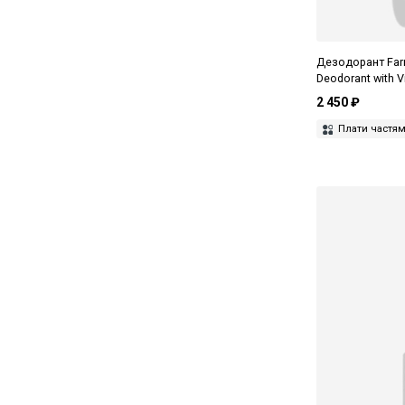
Дезодорант Farm
Deodorant with V
2 450 ₽
Плати частя