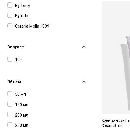
By Terry
Byredo
Cereria Molla 1899
Christian Tortu
Farmacia SS Annunziata 1561
Возраст
Matiere Premiere
16+
Nescens
Ormaie
Объем
50 мл
150 мл
200 мл
Крем для рук Fa
250 мл
Cream 50 ml