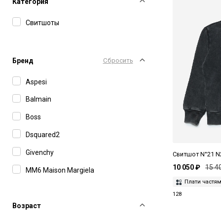
Категория
Свитшоты
Бренд
Сбросить
Aspesi
Balmain
Boss
Dsquared2
Givenchy
Свитшот N°21 N
10 050 ₽
15 4
MM6 Maison Margiela
Плати частя
N°21
128
Возраст