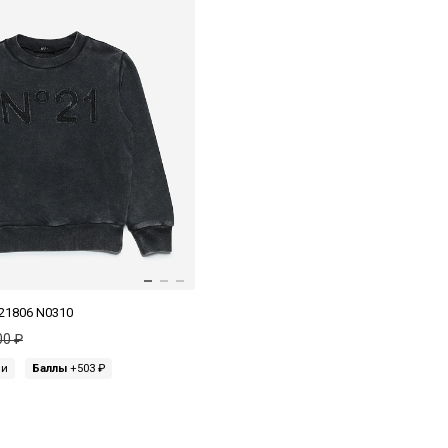
21806 N0310
00 ₽
ми
Баллы
+503 ₽