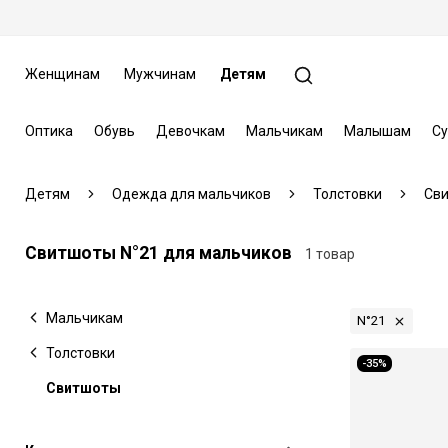
Женщинам
Мужчинам
Детям
Оптика
Обувь
Девочкам
Мальчикам
Малышам
Су
Детям
Одежда для мальчиков
Толстовки
Св
Свитшоты N°21 для мальчиков
1 товар
Мальчикам
N°21
Толстовки
-35%
Свитшоты