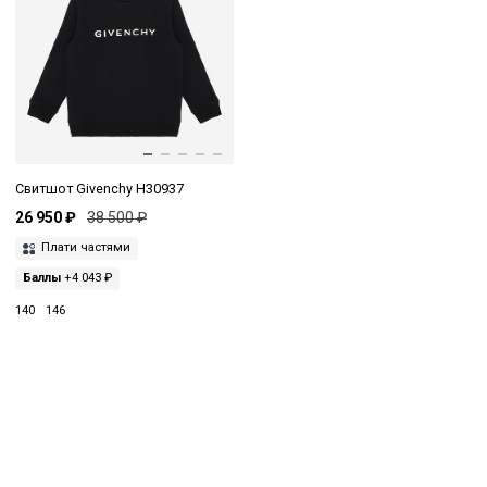
Свитшот Givenchy H30937
26 950 ₽
38 500 ₽
Плати частями
Баллы
+4 043 ₽
140
146