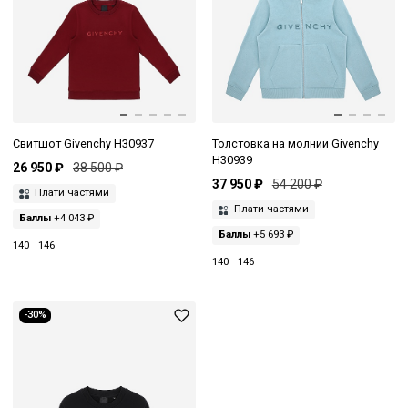
Свитшот Givenchy H30937
Толстовка на молнии Givenchy
H30939
26 950 ₽
38 500 ₽
37 950 ₽
54 200 ₽
Плати частями
Плати частями
Баллы
+4 043 ₽
Баллы
+5 693 ₽
140
146
140
146
-30%