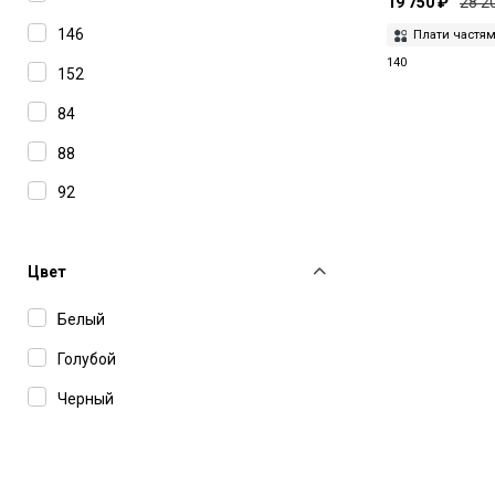
19 750 ₽
28 2
146
Плати частя
140
152
84
88
92
96
98
Цвет
Белый
Голубой
Черный