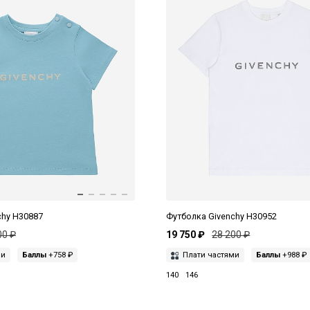
chy H30887
Футболка Givenchy H30952
00 ₽
19 750 ₽
28 200 ₽
ми
Баллы
+758 ₽
Плати частями
Баллы
+988 ₽
140
146