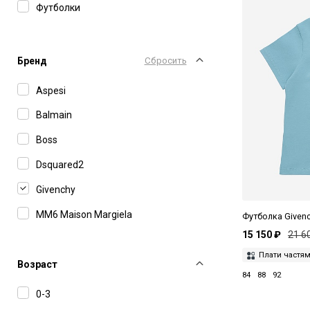
Футболки
Бренд
Сбросить
Aspesi
Balmain
Boss
Dsquared2
Givenchy
MM6 Maison Margiela
Футболка Given
15 150 ₽
21 6
Плати частя
Возраст
84
88
92
0-3