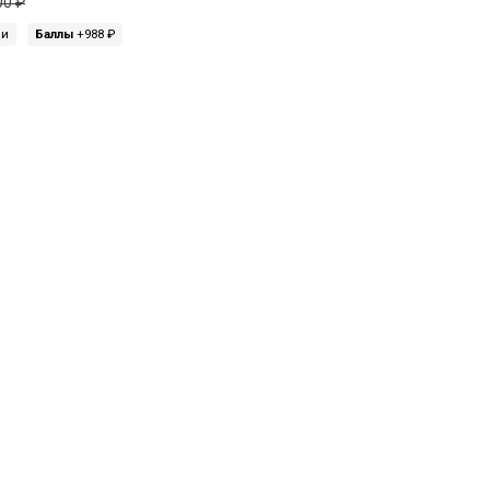
00 ₽
ми
Баллы
+988 ₽