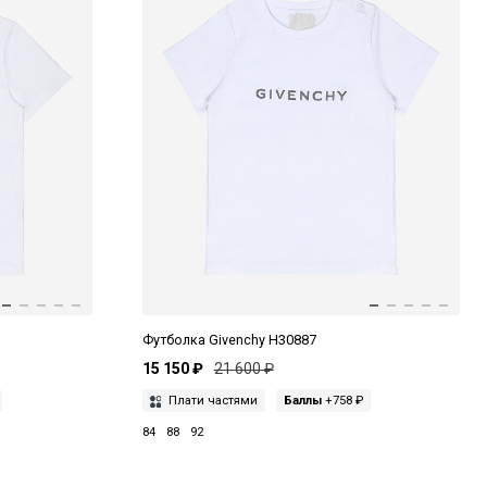
Футболка Givenchy H30887
15 150 ₽
21 600 ₽
Плати частями
Баллы
+758 ₽
84
88
92