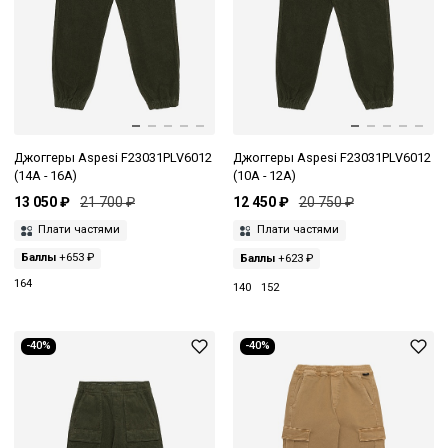
Джоггеры Aspesi F23031PLV6012
Джоггеры Aspesi F23031PLV6012
(14A - 16A)
(10A - 12A)
13 050 ₽
21 700 ₽
12 450 ₽
20 750 ₽
Плати частями
Плати частями
Баллы
+653 ₽
Баллы
+623 ₽
164
140
152
-40%
-40%