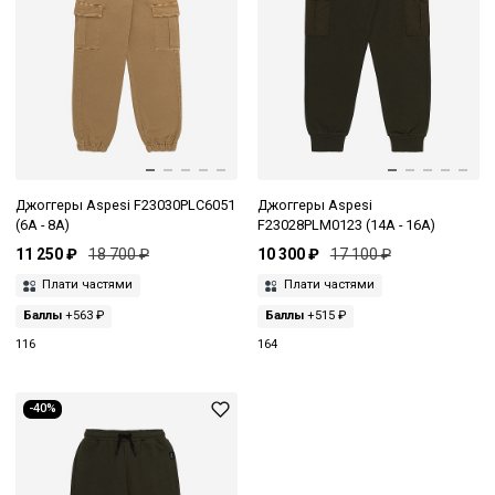
Джоггеры Aspesi F23030PLC6051
Джоггеры Aspesi
(6A - 8A)
F23028PLM0123 (14A - 16A)
11 250 ₽
18 700 ₽
10 300 ₽
17 100 ₽
Плати частями
Плати частями
Баллы
+563 ₽
Баллы
+515 ₽
116
164
-40%