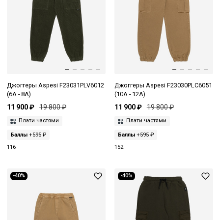
Джоггеры Aspesi F23031PLV6012
Джоггеры Aspesi F23030PLC6051
(6A - 8A)
(10A - 12A)
11 900 ₽
19 800 ₽
11 900 ₽
19 800 ₽
Плати частями
Плати частями
Баллы
+595 ₽
Баллы
+595 ₽
116
152
-40%
-40%