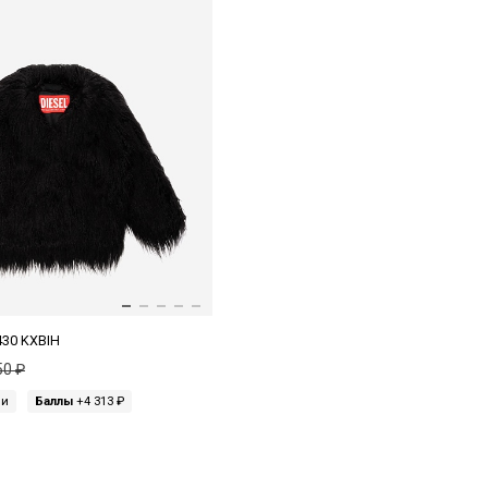
430 KXBIH
50 ₽
ми
Баллы
+4 313 ₽