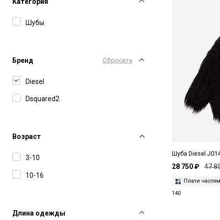
Категория
Шубы
Бренд
Сбросить
Diesel
Dsquared2
Возраст
Шуба Diesel J01
3-10
28 750 ₽
47 8
10-16
Плати частя
140
Длина одежды