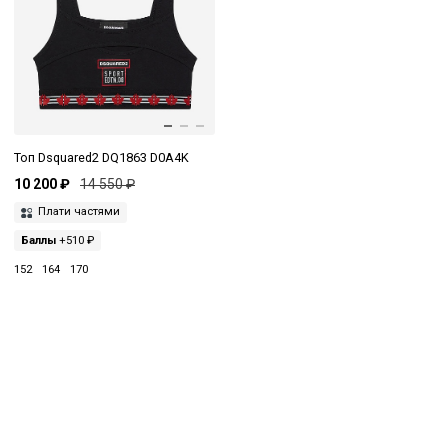
Топ Dsquared2 DQ1863 D0A4K
10 200 ₽
14 550 ₽
Плати частями
Баллы
+510 ₽
152
164
170