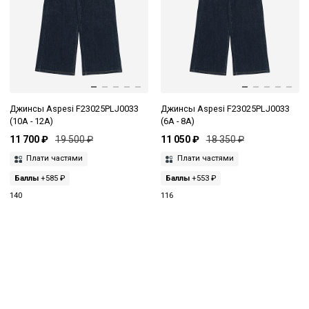
Джинсы Aspesi F23025PLJ0033
Джинсы Aspesi F23025PLJ0033
(10A - 12A)
(6A - 8A)
11 700 ₽
19 500 ₽
11 050 ₽
18 350 ₽
Плати частями
Плати частями
Баллы
+585 ₽
Баллы
+553 ₽
140
116