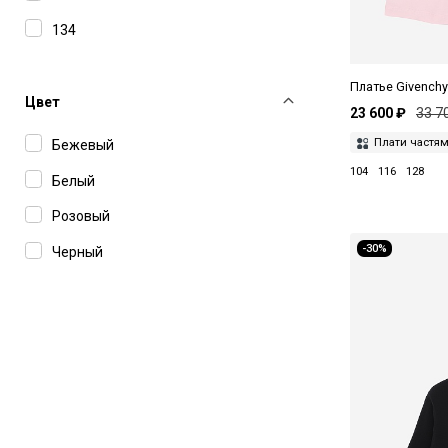
134
140
Платье Givench
146
Цвет
23 600 ₽
33 7
152
Плати частя
Бежевый
158
104
116
128
Белый
74
Розовый
80
-30%
Черный
84
88
92
96
98