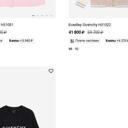
y H31031
Бомбер Givenchy H31022
00 ₽
41 800 ₽
59 700 ₽
ми
Баллы
+3 540 ₽
Плати частями
Баллы
+6 270 
88
92