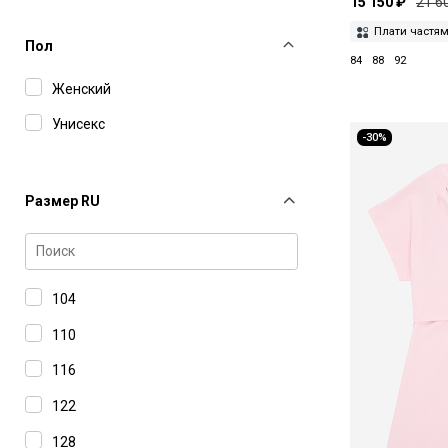
15 150 ₽
21 6
Плати частя
Пол
84
88
92
Женский
Унисекс
-30%
Размер RU
104
110
116
122
128