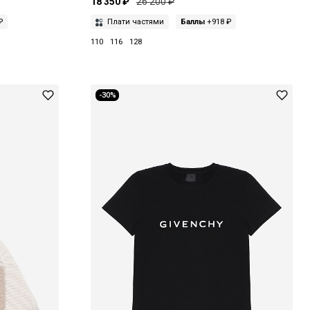
18 350 ₽
26 200 ₽
₽
Плати частями
Баллы
+918 ₽
110
116
128
-30%