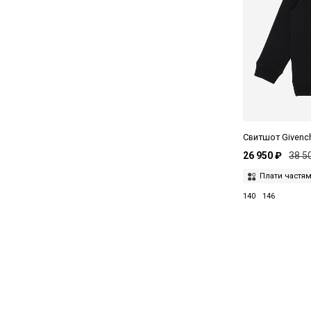
Свитшот Givenc
26 950 ₽
38 5
Плати частя
140
146