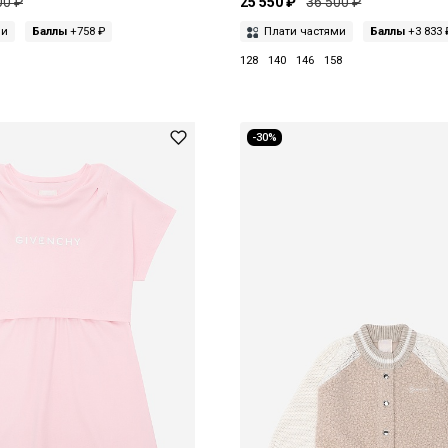
00 ₽
25 550 ₽
36 500 ₽
ми
Баллы
+758 ₽
Плати частями
Баллы
+3 833 
128
140
146
158
-30%