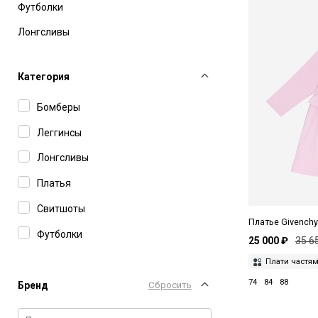
Футболки
Лонгсливы
Категория
Бомберы
Леггинсы
Лонгсливы
Платья
Свитшоты
Платье Givench
Футболки
25 000 ₽
35 6
Плати частя
74
84
88
Бренд
Сбросить