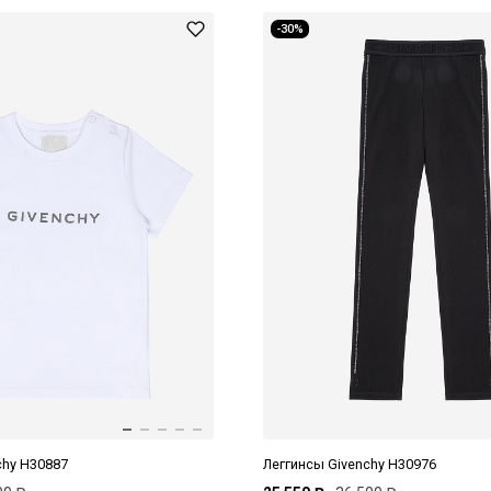
-30%
chy H30887
Леггинсы Givenchy H30976