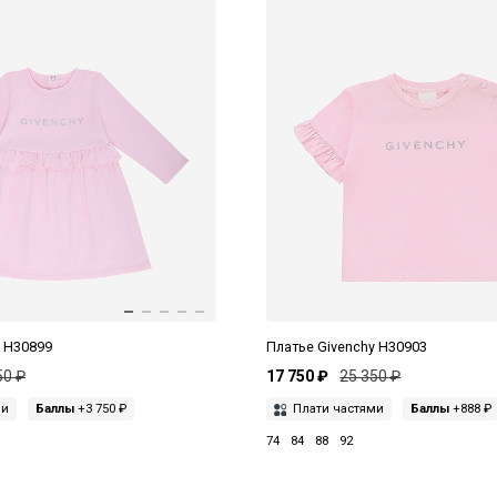
y H30899
Платье Givenchy H30903
50 ₽
17 750 ₽
25 350 ₽
ми
Баллы
+3 750 ₽
Плати частями
Баллы
+888 ₽
74
84
88
92