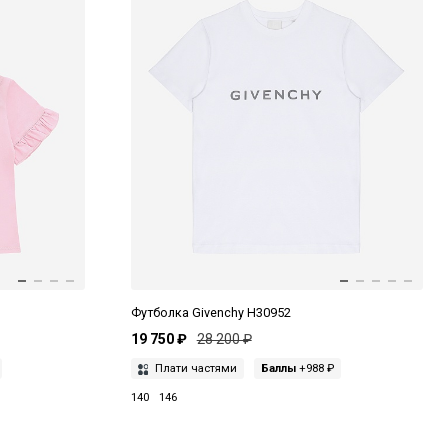
Футболка Givenchy H30952
19 750 ₽
28 200 ₽
Плати частями
Баллы
+988 ₽
140
146