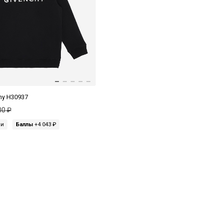
hy H30937
00 ₽
ми
Баллы
+4 043 ₽