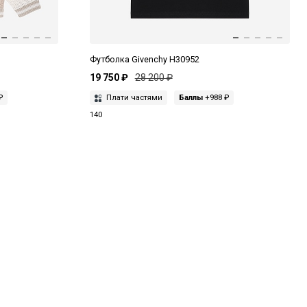
Футболка Givenchy H30952
19 750 ₽
28 200 ₽
₽
Плати частями
Баллы
+988 ₽
140