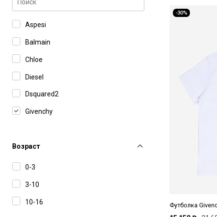
-30%
Aspesi
Balmain
Chloe
Diesel
Dsquared2
Givenchy
Marni
MM6 Maison Margiela
Возраст
N°21
0-3
Paramidonna
3-10
Stella McCartney
10-16
Футболка Given