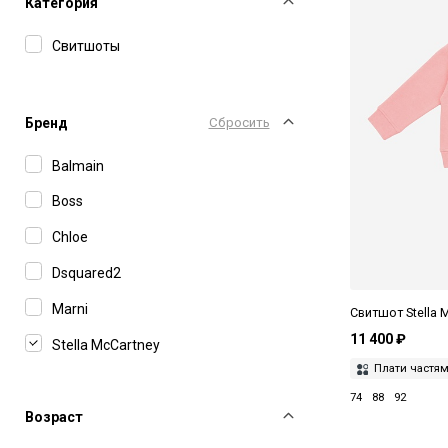
Категория
Свитшоты
Бренд
Сбросить
Balmain
Boss
Chloe
Dsquared2
Marni
Свитшот Stella 
11 400 ₽
Stella McCartney
Плати частя
74
88
92
Возраст