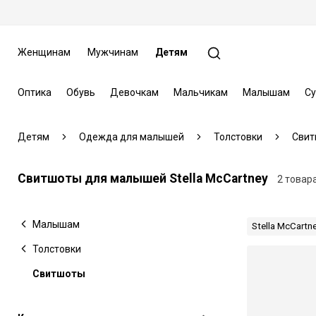
Женщинам
Мужчинам
Детям
Оптика
Обувь
Девочкам
Мальчикам
Малышам
Су
Детям
Одежда для малышей
Толстовки
Свит
Свитшоты для малышей Stella McCartney
2 товар
Малышам
Stella McCartn
Толстовки
Свитшоты