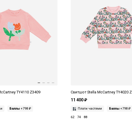
McCartney TY4110 Z3409
Свитшот Stella McCartney TY4020 
11 400 ₽
ми
Баллы
+798 ₽
Плати частями
Баллы
+798 ₽
62
74
88