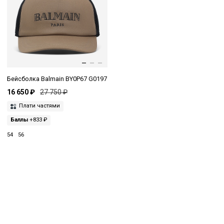
Бейсболка Balmain BY0P67 G0197
16 650 ₽
27 750 ₽
Плати частями
Баллы
+833 ₽
54
56