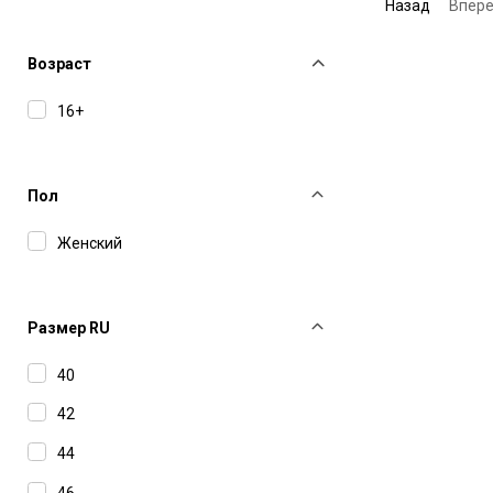
Назад
Впер
Куртки
Леггинсы
Возраст
Лонгсливы
16+
Платья
Поло
Пол
Полупальто
Женский
Рубашки
Свитеры
Топы
Размер RU
Шорты
40
Юбки
42
44
46