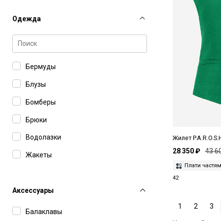
Одежда
Бермуды
Блузы
Бомберы
Брюки
Водолазки
Жилет P.A.R.O.S.
28 350 ₽
43 6
Жакеты
Плати частя
Жилеты
42
Кардиганы
Аксессуары
1
2
3
Комбинезоны
Балаклавы