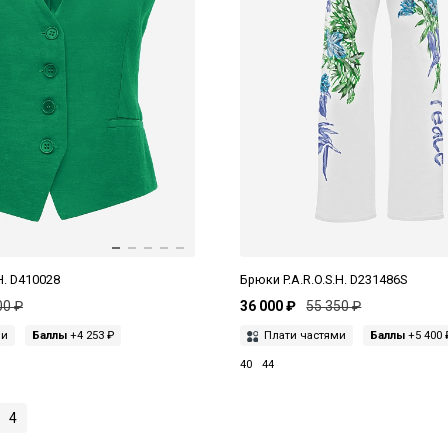
H. D410028
Брюки P.A.R.O.S.H. D231486S
00 ₽
36 000 ₽
55 350 ₽
ми
Баллы
+4 253 ₽
Плати частями
Баллы
+5 400 
40
44
4