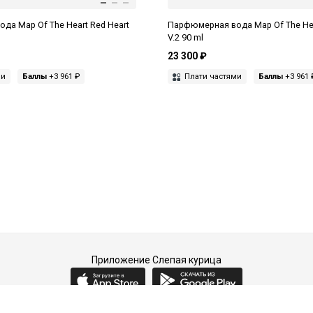
да Map Of The Heart Red Heart
Парфюмерная вода Map Of The Hear
V.2 90 ml
23 300 ₽
ми
Баллы
+3 961 ₽
Плати частями
Баллы
+3 961 
Приложение Слепая курица