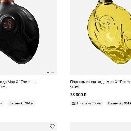
да Map Of The Heart
Парфюмерная вода Map Of The Hea
0 ml
90 ml
23 300 ₽
ми
Баллы
+3 961 ₽
Плати частями
Баллы
+3 961 