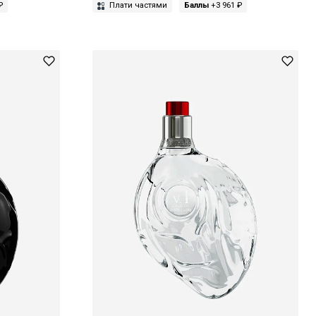
₽
Плати частями
Баллы
+3 961 ₽