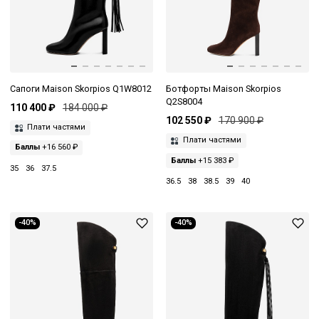
Сапоги Maison Skorpios Q1W8012
Ботфорты Maison Skorpios
Q2S8004
110 400 ₽
184 000 ₽
102 550 ₽
170 900 ₽
Плати частями
Плати частями
Баллы
+16 560 ₽
Баллы
+15 383 ₽
35
36
37.5
36.5
38
38.5
39
40
-40%
-40%