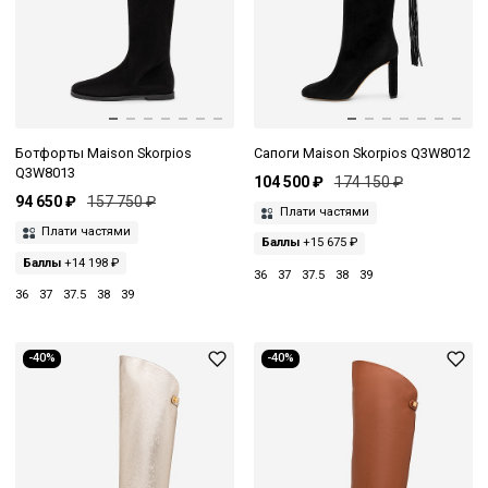
Ботфорты Maison Skorpios
Сапоги Maison Skorpios Q3W8012
Q3W8013
104 500 ₽
174 150 ₽
94 650 ₽
157 750 ₽
Плати частями
Плати частями
Баллы
+15 675 ₽
Баллы
+14 198 ₽
36
37
37.5
38
39
36
37
37.5
38
39
-40%
-40%