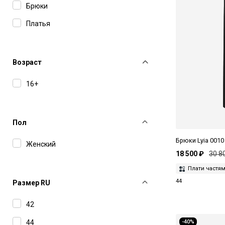
Брюки
Платья
Возраст
16+
Пол
Брюки Lyia 0010 
Женский
18 500 ₽
30 8
Плати частя
44
Размер RU
42
44
-40%