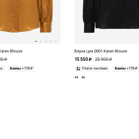
Karen Blouse
Блуза Lyia 0001 Karen Blouse
00 ₽
15 550 ₽
25 900 ₽
ми
Баллы
+778 ₽
Плати частями
Баллы
+778 ₽
44
46