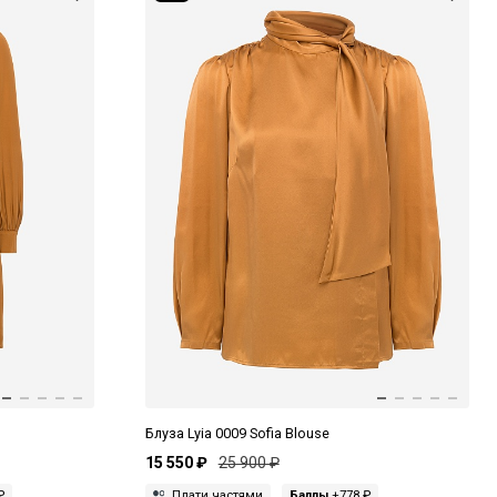
Блуза Lyia 0009 Sofia Blouse
15 550 ₽
25 900 ₽
₽
Плати частями
Баллы
+778 ₽