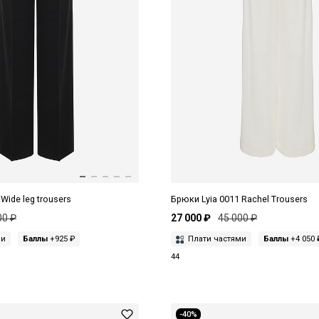
Wide leg trousers
Брюки Lyia 0011 Rachel Trousers
00 ₽
27 000 ₽
45 000 ₽
ми
Баллы
+925 ₽
Плати частями
Баллы
+4 050 
44
-40%