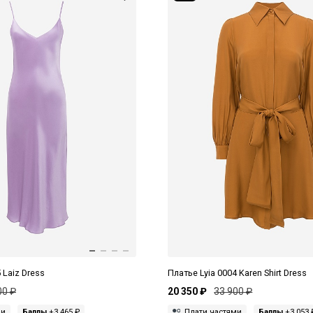
 Laiz Dress
Платье Lyia 0004 Karen Shirt Dress
00 ₽
20 350 ₽
33 900 ₽
ми
Баллы
+3 465 ₽
Плати частями
Баллы
+3 053 