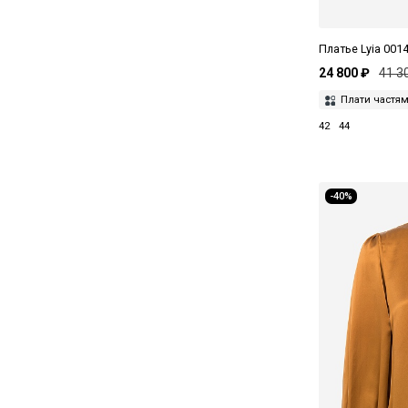
Платье Lyia 0014 
24 800 ₽
41 3
Плати частя
42
44
-40%