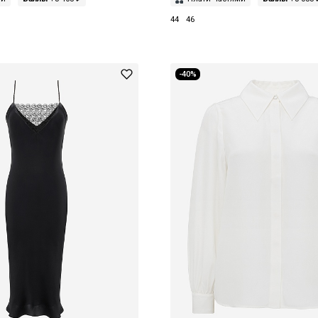
44
46
-40%