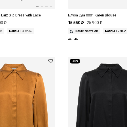
Laiz Slip Dress with Lace
Блуза Lyia 0001 Karen Blouse
00 ₽
15 550 ₽
25 900 ₽
ми
Баллы
+3 720 ₽
Плати частями
Баллы
+778 ₽
44
46
-40%