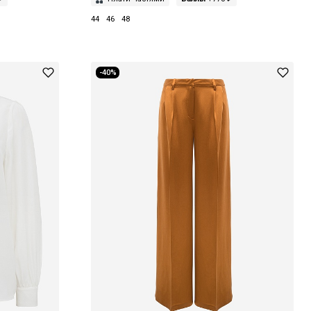
44
46
48
-40%