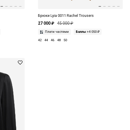
Брюки Lyia 0011 Rachel Trousers
27 000 ₽
45 000 ₽
Плати частями
Баллы
+4 050 ₽
42
44
46
48
50