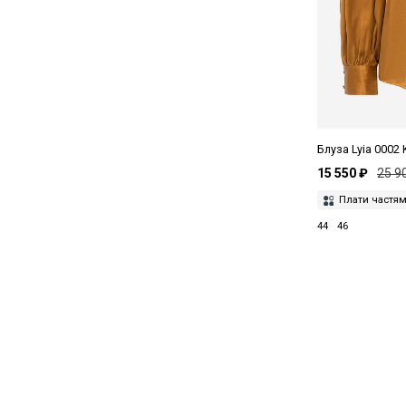
Блуза Lyia 0002 
15 550 ₽
25 9
Плати частя
44
46