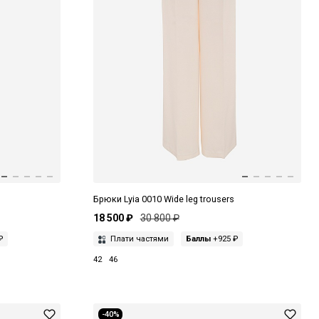
Брюки Lyia 0010 Wide leg trousers
18 500 ₽
30 800 ₽
₽
Плати частями
Баллы
+925 ₽
42
46
-40%