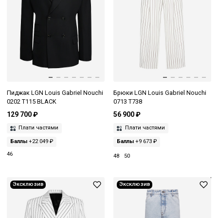
Пиджак LGN Louis Gabriel Nouchi
Брюки LGN Louis Gabriel Nouchi
0202 T115 BLACK
0713 T738
129 700 ₽
56 900 ₽
Плати частями
Плати частями
Баллы
+22 049 ₽
Баллы
+9 673 ₽
46
48
50
Эксклюзив
Эксклюзив