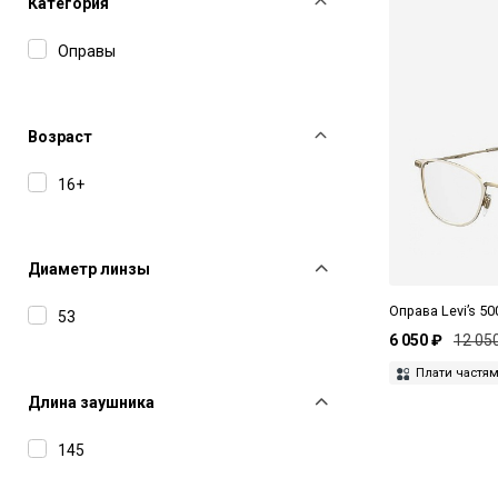
Категория
Оправы
Возраст
16+
Диаметр линзы
Оправа Levi’s 50
53
6 050 ₽
12 05
Плати частя
Длина заушника
145