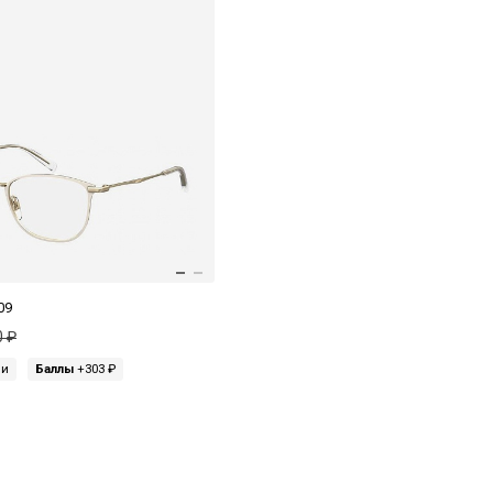
09
0 ₽
ми
Баллы
+303 ₽