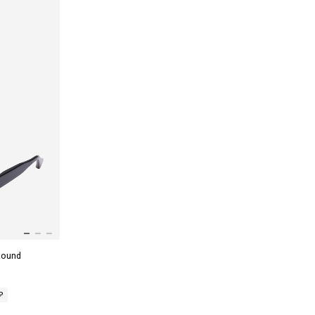
Round
₽