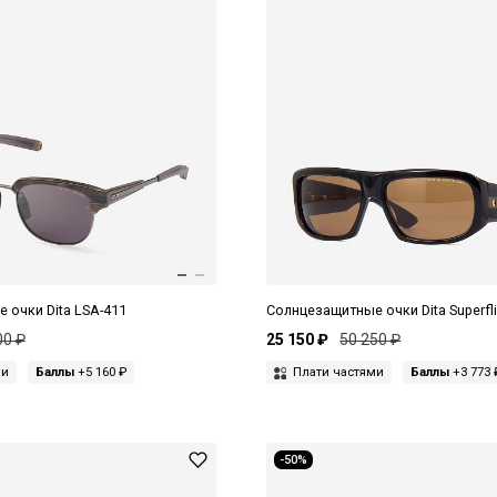
 очки Dita LSA-411
Солнцезащитные очки Dita Superfli
00 ₽
25 150 ₽
50 250 ₽
ми
Баллы
+5 160 ₽
Плати частями
Баллы
+3 773 
-50%