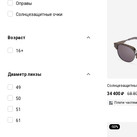
Оправы
Солнцезащитные очки
Возраст
16+
Диаметр линзы
Солнцезащитные
49
34 400 ₽
68 8
50
Плати частя
51
61
-50%