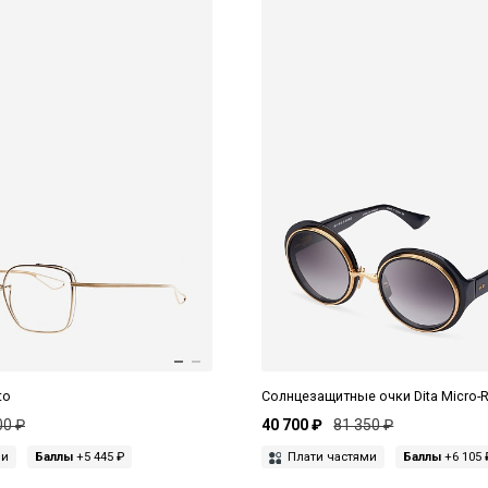
to
Солнцезащитные очки Dita Micro-
00 ₽
40 700 ₽
81 350 ₽
ми
Баллы
+5 445 ₽
Плати частями
Баллы
+6 105 