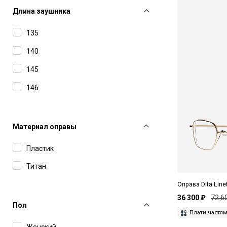
Длина заушника
135
140
145
146
Материал оправы
Пластик
Титан
Оправа Dita Line
36 300 ₽
72 6
Пол
Плати частя
Женский