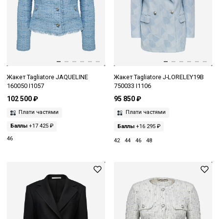
Жакет Tagliatore JAQUELINE
Жакет Tagliatore J-LORELEY19B
160050 I1057
750033 I1106
102 500 ₽
95 850 ₽
Плати частями
Плати частями
Баллы
+17 425 ₽
Баллы
+16 295 ₽
46
42
44
46
48