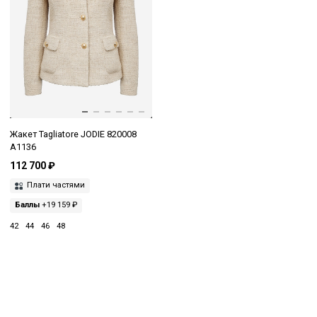
Жакет Tagliatore JODIE 820008
A1136
112 700 ₽
Плати частями
Баллы
+19 159 ₽
42
44
46
48