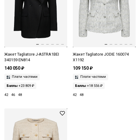
Жакет Tagliatore J-ASTRA1BEI
Жакет Tagliatore JODIE 160074
340159 EN814
X1192
140 050 ₽
109 150 ₽
Плати частями
Плати частями
Баллы
+23 809 ₽
Баллы
+18 556 ₽
42
46
48
42
48